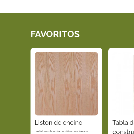
FAVORITOS
Liston de encino
Tabla d
constr
Los listones de encino se utilizan en diversos