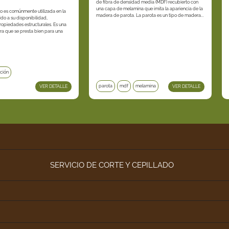
de fibra de densidad media (MDF) recubierto con
una capa de melamina que imita la apariencia de la
o es comúnmente utilizada en la
madera de parota. La parota es un tipo de madera...
do a su disponibilidad,
ropiedades estructurales. Es una
ra que se presta bien para una
ción
parota
mdf
melamina
VER DETALLE
VER DETALLE
SERVICIO DE CORTE Y CEPILLADO