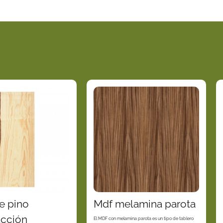
e pino
Mdf melamina parota
ucción
El MDF con melamina parota es un tipo de tablero