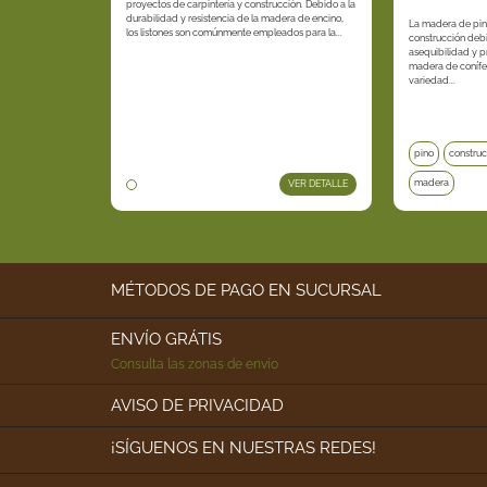
proyectos de carpintería y construcción. Debido a la
durabilidad y resistencia de la madera de encino,
La madera de pin
los listones son comúnmente empleados para la...
construcción debi
asequibilidad y p
madera de conífe
variedad...
pino
construc
madera
VER DETALLE
MÉTODOS DE PAGO EN SUCURSAL
ENVÍO GRÁTIS
Consulta las zonas de envío
AVISO DE PRIVACIDAD
¡SÍGUENOS EN NUESTRAS REDES!