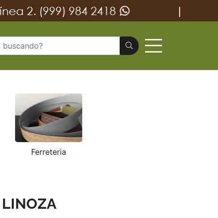
99) 984 2418
|
vent
Ferreteria
 LINOZA