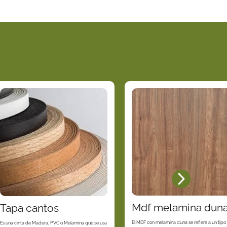
Mdf melamina dun
Tapa cantos
El MDF con melamina duna se refiere a un tipo
Es una cinta de Madera, PVC o Melamina que se usa