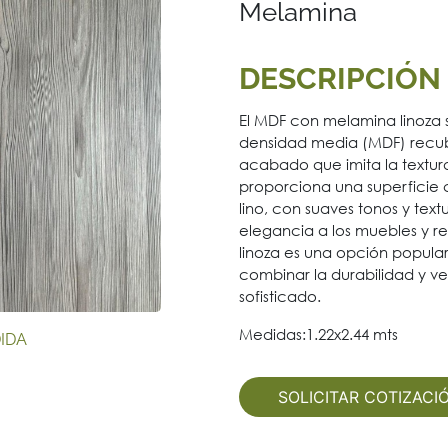
Melamina
DESCRIPCIÓN
El MDF con melamina linoza s
densidad media (MDF) recu
acabado que imita la textura
proporciona una superficie c
lino, con suaves tonos y tex
elegancia a los muebles y re
linoza es una opción popula
combinar la durabilidad y ve
sofisticado.
Medidas:1.22x2.44 mts
IDA
SOLICITAR COTIZACI