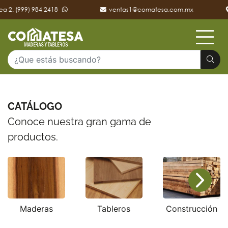
 2. (999) 984 2418
ventas1@comatesa.com.mx
M
CATÁLOGO
Conoce nuestra gran gama de
productos.
Maderas
Tableros
Construcción